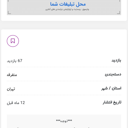
67 بازدید
متفرقه
هر
تهران
ار
12 ماه قبل
***تـوجـه***