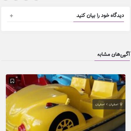
ود را بیان کنید
شابه
اصفهان
البرز
کر