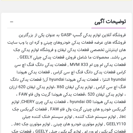
ت آگهی
فروشگاه آنلاین لوازم یدکی گسپ GASP به عنوان یکی از بزرگترین
های عرضه قطعات یدکی خودروهای چینی و کره ای با وب سایت
نتی تخصصی قطعات یدکی لیفان و فروشگاه لوازم یدکی جک
می باشد. محصولات ما شامل فروش قطعات یدکی جیلی GEELY ,
قطعات یدکی ام وی ام MVM X33 , قطعات یدکی دانگ فنگ اچ سی
ات یدکی دانگ فنگ اچ سی کراس , قطعات یدکی هیوندا
hyundai النترا ، قطعات یدکی هیوندا hyundai آزرا قطعات یدکی دانگ
فنگ اچ سی کراس , لوازم یدکی لیفان X60 ،لوازم یدکی لیفان 620 ارزان
، لوازم یدکی لیفان 520 ،قطعات یدکی هیوندا گریت وال فاو FAW ،
قطعات یدکی هیوندا hyundai i30 ، قطعات یدکی چری CHERY, لوازم
گیربکس خودرو های چینی گریت وال فاو FAW , قطعات گیربکس جک
 لوازم سیستم خنک کننده , لوازم سیستم خنک کننده جیلی
GEELY110 , لوازم موتوری خودرو های چینی , لوازم موتوری جک Jac ,
قطعات گیربکس ام وی ام , لوازم گیربکس جیلی GEELY ، قطعات جک