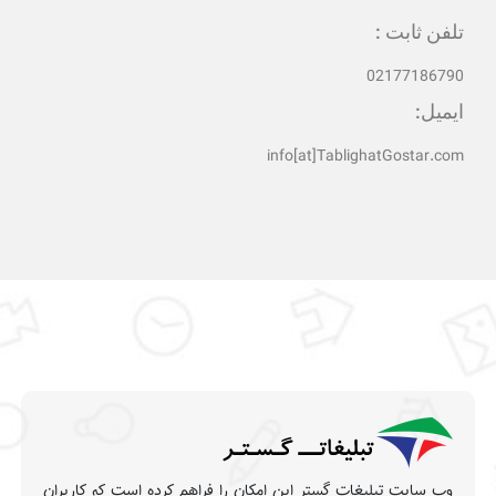
تلفن ثابت :
02177186790
ایمیل:
info[at]TablighatGostar.com
وب سایت تبلیغات گستر این امکان را فراهم کرده است که کاربران