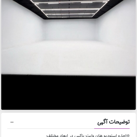
توضیحات آگهی
❇️اجاره استودیو های وایت باکس در ابعاد مختلف