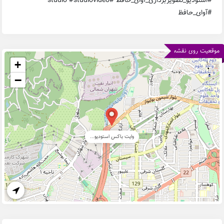
#استودیو_تصویربرداری_آوای_حافظ #studio #studiovideo
#آوای_حافظ
موقعیت روی نقشه
+
−
وایت باکس استودیو...