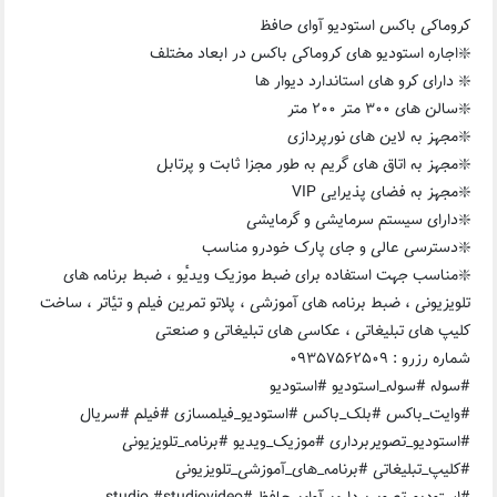
کروماکی باکس استودیو آوای حافظ
❇️اجاره استودیو های کروماکی باکس در ابعاد مختلف
❇️ دارای کرو های استاندارد دیوار ها
❇️سالن های ۳۰۰ متر ۲۰۰ متر
❇️مجهز به لاین های نورپردازی
❇️مجهز به اتاق های گریم به طور مجزا ثابت و پرتابل
❇️مجهز به فضای پذیرایی VIP
❇️دارای سیستم سرمایشی و گرمایشی
❇️دسترسی عالی و جای پارک خودرو مناسب
❇️مناسب جهت استفاده برای ضبط موزیک ویدیٔو ، ضبط برنامه های
تلویزیونی ، ضبط برنامه های آموزشی ، پلاتو تمرین فیلم و تیٔاتر ، ساخت
کلیپ های تبلیغاتی ، عکاسی های تبلیغاتی و صنعتی
شماره رزرو : ٠٩٣۵٧۵۶٢۵٠٩
#سوله #سوله_استودیو #استودیو
#وایت_باکس #بلک_باکس #استودیو_فیلمسازی #فیلم #سریال
#استودیو_تصویربرداری #موزیک_ویدیو #برنامه_تلویزیونی
#کلیپ_تبلیغاتی #برنامه_های_آموزشی_تلویزیونی