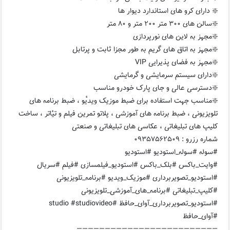
❇️ دارای کرو های استاندارد دیوار ها
❇️سالن های ۳۰۰ متر ۲۰۰ متر و ۸۰ متر
❇️مجهز به لاین های نورپردازی
❇️مجهز به اتاق های گریم به طور مجزا ثابت و پرتابل
❇️مجهز به فضای پذیرایی VIP
❇️دارای سیستم سرمایشی و گرمایشی
❇️دسترسی عالی و جای پارک خودرو مناسب
❇️مناسب جهت استفاده برای ضبط موزیک ویدیٔو ، ضبط برنامه های
تلویزیونی ، ضبط برنامه های آموزشی ، پلاتو تمرین فیلم و تیٔاتر ، ساخت
کلیپ های تبلیغاتی ، عکاسی های تبلیغاتی و صنعتی
شماره رزرو : ٠٩٣۵٧۵۶٢۵٠٩
#سوله #سوله_استودیو #استودیو
#وایت_باکس #بلک_باکس #استودیو_فیلمسازی #فیلم #سریال
#استودیو_تصویربرداری #موزیک_ویدیو #برنامه_تلویزیونی
#کلیپ_تبلیغاتی #برنامه_های_آموزشی_تلویزیونی
#استودیو_تصویربرداری_آوای_حافظ #studio #studiovideo
#آوای_حافظ
—————————————————————————