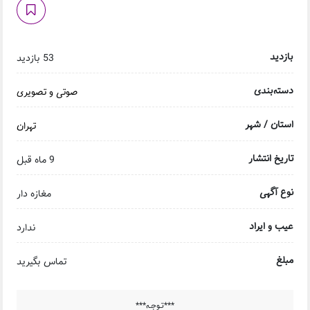
بازدید
53 بازدید
دسته‌بندی
صوتی و تصویری
استان / شهر
تهران
تاریخ انتشار
9 ماه قبل
نوع آگهی
مغازه دار
عیب و ایراد
ندارد
مبلغ
تماس بگیرید
***تـوجـه***