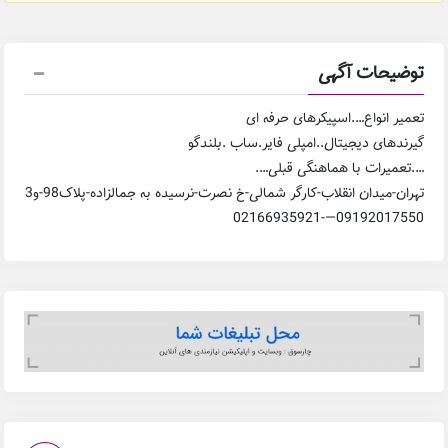
توضیحات آگهی
تعمیر انواع….اسپیکرهای حرفه ای
گیرندهای دیجیتال..امپلی فایر.ساب .بلندگو
….‌‌تعمیرات با هماهنگی قبلی….
تهران-میدان انقلاب-کارگر شمالی-خ نصرت-نرسیده به جمالزاده-پلاک98-و3
09192017550—-02166935921