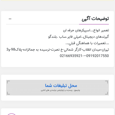
توضیحات آگهی
تعمیر انواع….اسپیکرهای حرفه ای
گیرندهای دیجیتال..امپلی فایر.ساب .بلندگو
….‌‌تعمیرات با هماهنگی قبلی….
تهران-میدان انقلاب-کارگر شمالی-خ نصرت-نرسیده به جمالزاده-پلاک98-و3
09192017550—-02166935921