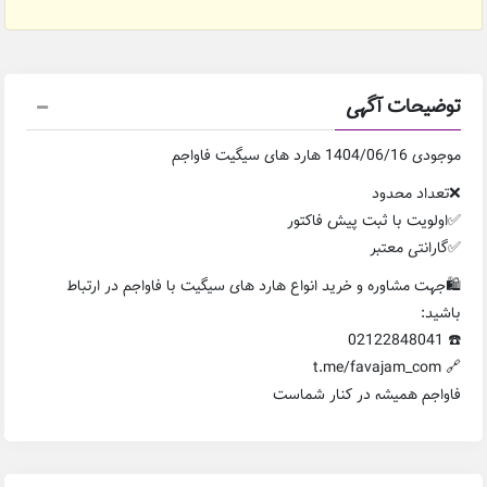
توضیحات آگهی
موجودی 1404/06/16 هارد های سیگیت فاواجم
❌تعداد محدود
✅اولویت با ثبت پیش فاکتور
✅گارانتی معتبر
🛍️جهت مشاوره و خرید انواع هارد های سیگیت با فاواجم در ارتباط
باشید:
☎️ 02122848041
🔗 t.me/favajam_com
فاواجم همیشه در کنار شماست