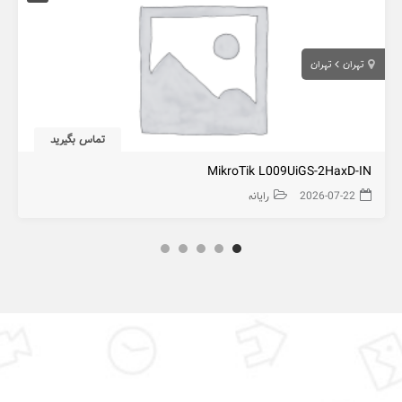
تهران
تهران
تماس بگیرید
MikroTik L009UiGS-2HaxD-IN
2026-07-22
رایانه