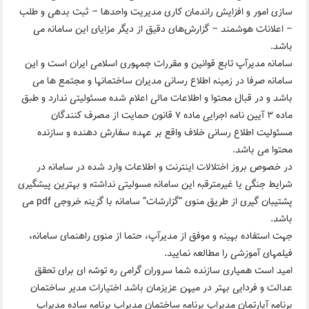
سازی امور و افزایش راندمان کاری مدیریت واحدها – ثبت بدهی و طلب
– اعلانات هوشمند – گزارش‌های دقیق از دیگر مزایای این سامانه می
باشد.
سامانه مدیرآپ تابع قوانین و مقررات جمهوری اسلامی ایران است و این
سامانه صرفا در زمینه اطلاع رسانی مدیران ساختمانها و مجتمع ها می
باشد و در قبال محتوا و اطلاعات مالی اعلام شده مسئولیتی ندارد و طبق
ماده ۳ آیین نامه اجرایی ماده ۷ قانون حمایت از مصرف کنندگان
مسئولیت اطلاع رسانی خلاف واقع بر عهده سفارش دهنده و سازنده
محتوا می باشد.
در خصوص بروز اختلالات اینترنت و اطلاعات وارد شده در سامانه در
شرایط جنگی یا غیرمترقبه این سامانه مسولیتی نداشته و بهترین پیشگیری
پشتیبان گیری از طریق منوی “گزارشات” سامانه با گزینه خروجی pdf می
باشد.
جهت استفاده بهینه و موفق از مدیرآپ، حتما از منوی راهنمای سامانه،
فیلمهای آموزشی را مطالعه نمایید.
امید است همیاری سازنده شما سروران گرامی ره توشه ای برای تحقق
عدالت و فردایی بهتر در میهن عزیزمان باشد اختیارات مدیر ساختمان
برنامه آپارتمان مدیراپ برنامه ساختمان مدیراپ برنامه ساده مدیراپ