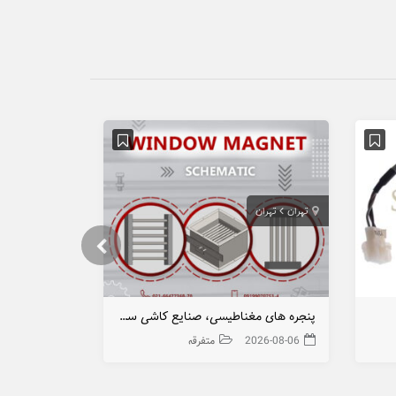
تهران
تهران
اصفهان
اصفه
پنجره های مغناطیسی، صنایع کاشی سرامیک و صنایع غذایی
2026-08-06
متفرقه
026-08-03