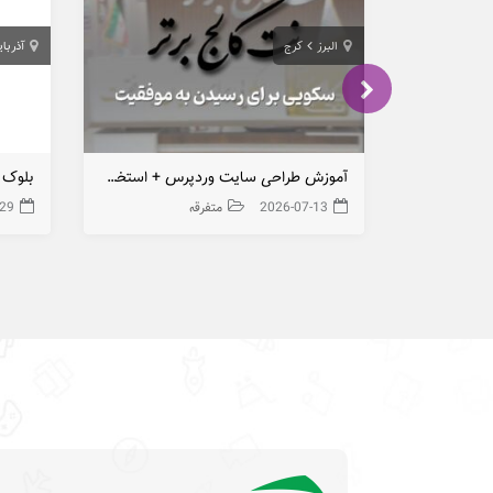
البرز
کرج
آذربا
آموزش طراحی سایت وردپرس + استخدام در نت کالج برتر
2026-07-13
متفرقه
-29