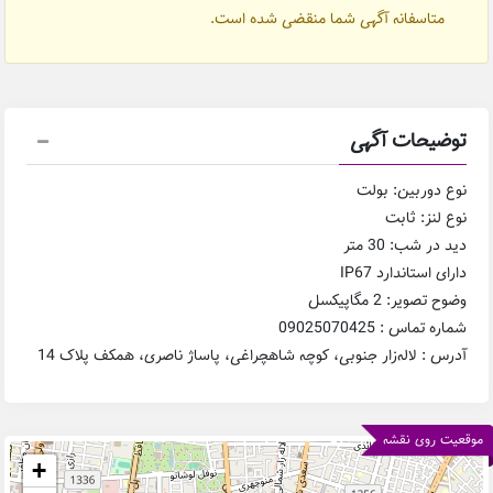
متاسفانه آگهی شما منقضی شده است.
توضیحات آگهی
نوع دوربین: بولت
نوع لنز: ثابت
دید در شب: 30 متر
دارای استاندارد IP67
وضوح تصویر: 2 مگاپیکسل
شماره تماس : 09025070425
آدرس : لاله‌زار جنوبی، کوچه شاهچراغی، پاساژ ناصری، همکف پلاک 14
موقعیت روی نقشه
+