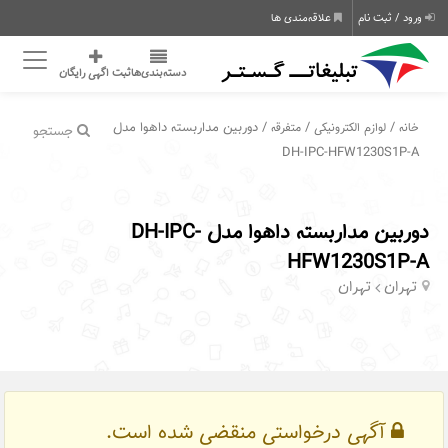
ورود / ثبت نام
علاقه‌مندی ها
دسته‌بندی‌ها
ثبت اگهی رایگان
/
/
/ دوربین مداربسته داهوا مدل
خانه
لوازم الکترونیکی
متفرقه
جستجو
DH-IPC-HFW1230S1P-A
دوربین مداربسته داهوا مدل DH-IPC-
HFW1230S1P-A
تهران
تهران
آگهی درخواستی منقضی شده است.