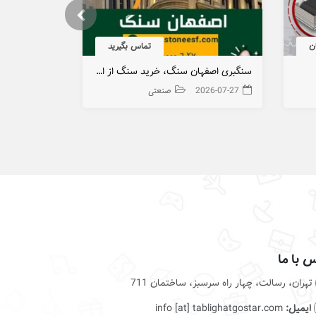
تماس بگیرید
سنگبری اصفهان سنگ، خرید سنگ از اصفهان
بلت درام مگ
2026-07-27
صنعتی
026-07-13
 با ما
تهران، رسالت، چهار راه سرسبز، ساختمان 711
ایمیل:
info [at] tablighatgostar.com