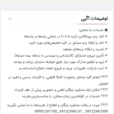
توضیحات آگهی
� خدمات ما شامل:
✔ اخذ رتبه پیمانکاری (رتبه ۵ تا ۱) در تمامی پایه‌ها و رشته‌ها
✔ اخذ و ارتقاء رتبه مشاور در کلیه تخصص‌های مورد تایید
✔ تمدید و ارتقاء رتبه‌های موجود
✔ تأمین نیروی امتیازآور (کارشناس و مهندس با سابقه بیمه مرتبط)
✔ تهیه و تنظیم مدارک مورد نیاز طبق ضوابط سازمان برنامه و بودجه
✔ ثبت شرکت، تغییرات، ورود و خروج اعضا، اصلاح اساسنامه و…
???? انجام کلیه مراحل به‌صورت کاملاً قانونی، با قرارداد رسمی و تعهد در
تحویل
???? امکان ارائه مشاوره رایگان تلفنی و حضوری پیش از عقد قرارداد
???? خدمات در کوتاه‌ترین زمان ممکن، با مناسب‌ترین هزینه
???? جهت دریافت مشاوره رایگان و اطلاع از هزینه‌ها با ما تماس بگیرید:
09122967309 _ 09122596137 _09901201700