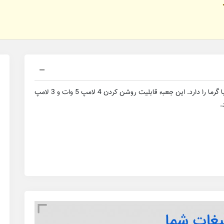
جعبه خورشیدی وظیفه ی تبدیل انرژی خورشیدی به برق یا گرما را دارد. این جعبه قابلیت روشن کردن 4 لامپ 5 وات و 3 لامپ