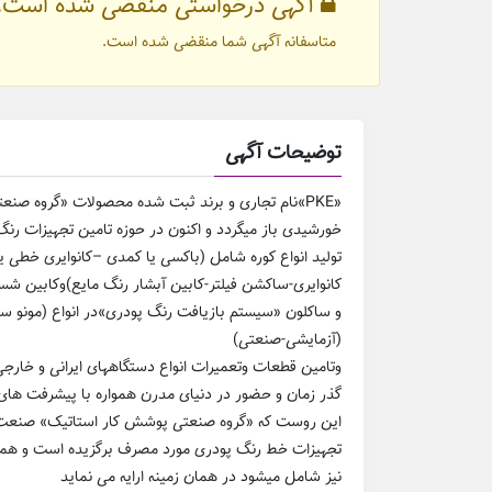
آگهی درخواستی منقضی شده است.
متاسفانه آگهی شما منقضی شده است.
توضیحات آگهی
«PKE»نام تجاری و برند ثبت شده محصولات «گروه صنعتی پوشش کار استاتیک» است که تاسیسس رسمی آن به سال 1390
خورشیدی باز میگردد و اکنون در حوزه تامین تجهیزات رنگ
کانوایری-ساکشن فیلتر-کابین آبشار رنگ مایع)وکابین ش
و ساکلون «سیستم بازیافت رنگ پودری»در انواع (مونو س
(آزمایشی-صنعتی)
وتامین قطعات وتعمیرات انواع دستگاههای ایرانی و خارج
گذر زمان و حضور در دنیای مدرن همواره با پیشرفت های 
این روست که «گروه صنعتی پوشش کار استاتیک» صنعت 
تجهیزات خط رنگ پودری مورد مصرف برگزیده است و همچنی
نیز شامل میشود در همان زمینه ارایه می نماید