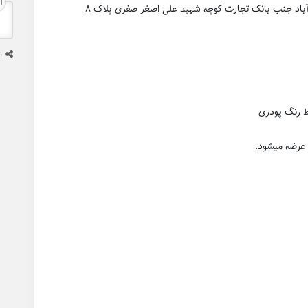
ا
ط رنگ پودری
 عرضه میشود.