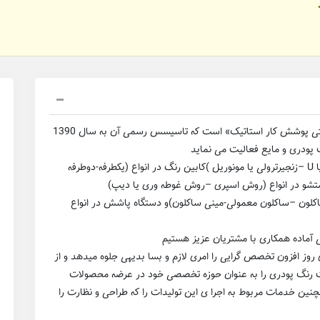
 پودری و مایع فعالیت می نماید
تولید انواع کوره شامل (باکسی یا کمدی –کانوایری خطی یا U –زنجیرترولی یا مونوریل )کابین رنگ در انواع (یکطرفه-دوطرفه
ستشو در انواع (روش اسپری –روش غوطه وری یا دیپ)
اکلون –ساکلون معمولی-مینی ساکلون)و دستگاه پاشش در انواع
ی آماده همکاری با مشتریان عزیز هستیم
روز افزون تخصص گرایی را امری لازم و بسا بدیهی جلوه میدهد و از
رنگ پودری را به عنوان حوزه تخصصی خود در عرضه محصولات
ن خدمات مربوط به اجرا ی این تولیدات را که طراحی و نظارت را