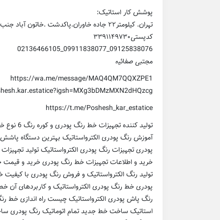
پوشش کار استاتیک:
تهران. کیلومتر۲۲ جاده خاوران.پاکدشت .خاتون آباد جنب بانک تجارت کوچه شهید علی اصغر صفری پلاک – ۸ –
کدپستی۳۳۹۱۱۴۹۷۳۰
09125838076_09911838077_02136466105
مجتبی صفائیه
https://wa.me/message/MAQ4QM7QQXZPE1
shesh.kar.estatice?igsh=MXg3bDMzMXN2dHQzcg==
https://t.me/Poshesh_kar_estatice
تولید کننده
آموزش رنگ پودری الکترواستاتیک بهترین دستگاه پاشش 
پودری تجهیزات رنگ پودری الکترواستاتیک تولید تجهیزات 
خرید و اطلاعات تجهیزات خط رنگ پودری خرید و قیمت 
تولید رنگ الکترواستاتیک و فروش رنگ پودری با کیفیت خ
پودری خط رنگ پودری الکترواستاتیک و کاربردهای آن خط 
رنگ پاش پودری الکترواستاتیک چیست راه اندازی خط رنگ
استاتیک ساخت خط جدید تمام اتوماتیک رنگ پودری ساخ