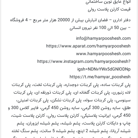
انواع عایق نوین ساختمانی
قیمت کارتن پلاست رولی
دفتر اداری – فضای انبارش بیش از 20000 هزار متر مربع – 4 فروشگاه
– بین 50 الی 100 نفر نیروی انسانی
info@hamyarpooshesh.com
https://www.aparat.com/hamyarpooshesh
www.hamyarpooshesh.com
https://www.instagram.com/hamyarpooshesh?
igsh=NDNvYWx5dGNlODNp
https://t.me/hamyar_pooshesh
پلی کربنات ساده، پلی کربنات دوجداره، پلی کربنات تخت، پلی کربنات
لانه زنبوری، پلی کربنات گلخانه ای، پلی کربنات ذورنقه ای، پلی کربنات
سینوسی، پلی کربنات سوله، پلی کربنات نشکن، پلی کربنات امنیتی،
طلق، سایه روشن 300 گرمی، سایه روشن 450 گرمی، فایبر کلاس 300 و
450 گرمی، ایرانیت پلاستیکی، کارتن پلاست رولی، کارتن پلاست شیت،
چاپ و دایکات کارتن پلاست، پشم شیشه، پشم شیشه ایزوران، پشم
شیشه آریانا، پشم شیشه 2 اینچ، پشم شیشه 5 سانت، پشم سنگ تخته