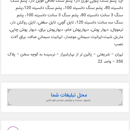
ای، پشم سنگ پتویی توری دار؛ پشم سنگ لحافی فویل دار، پشم سنگ
دانسیته 80، پشم سنگ دانسیته 100، پشم سنگ دانسیته 120،پشم
سنگ 3 سانت دانسیته 80، پشم سنگ 3 سانت دانسیته 100، پشم
سنگ سه سانت دانسیته 120، تایل گچی، تایل سقفی، تایل روکش دار،
ترمووال، دیوار پوش، دیوارپوش خام، دیوارپوش براق، دیوار پوش چاپی،
ماربل شیت،ایرانیت سیمانی موجدار، ایرانیت سیمانی صاف، یراق آلات
نصب
تهران – شریعتی – پائین تر از بهارشیراز – نرسیده به کوچه سخن – پلاک
350 – واحد 22