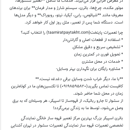
در معرض خرابی قرار می‌گیرند. خدمات ما شامل **تعمیر سنسورها،
موتور مکنده، چرخ‌ها، باتری، سیستم شارژ و مدار فرمان** برای برندهای
معروف مانند **شیائومی، رابی، آیکیا، نیتو، روبوراک** و دیگر مدل‌ها
است. دستگاه شما پس از تعمیر، مثل روز اول کار خواهد کرد.
چرا تعمیرات پایتخت(taamiratpaytakht.com) را انتخاب کنید؟
* استفاده از قطعات اصلی و گارانتی‌دار
* تشخیص سریع و دقیق مشکل
* تحویل فوری در کمترین زمان
* خدمات در محل مشتری
* مشاوره رایگان برای نگهداری بهتر وسایل-
**با ما، دیگر خراب شدن وسایل برقی دغدغه نیست.**
کافیست تماس بگیرید(۰۹۱۹۸۵۹۵۸۲۰) تا تکنسین‌های ما در کوتاه‌ترین
زمان در محل شما حاضر شوند.
از سشوار تا جارو رباتیک، از قهوه‌ساز تا اسپیکر، هر وسیله‌ای که به برق
وصل می‌شود، توسط ما به زندگی برمی‌گردد!
باتری اسپیکر بزرگ بهترین مرکز تعمیر قهوه ساز خانگی نمایندگی
تخصصی تعمیرات قهوه ساز نمایندگی تعمیرات سشوار در تهران آشنایی