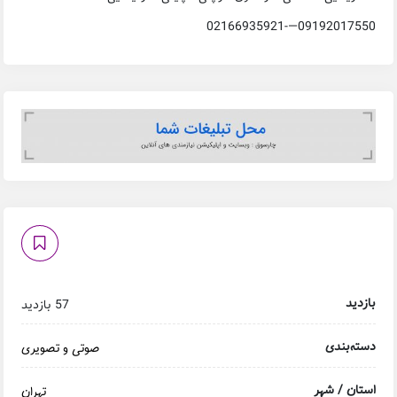
09192017550—-02166935921
بازدید
57 بازدید
دسته‌بندی
صوتی و تصویری
استان / شهر
تهران