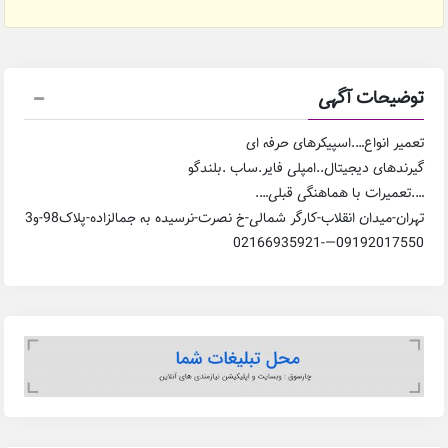
توضیحات آگهی
تعمیر انواع….اسپیکرهای حرفه ای
گیرندهای دیجیتال..امپلی فایر.ساب .بلندگو
….‌‌تعمیرات با هماهنگی قبلی….
تهران-میدان انقلاب-کارگر شمالی-خ نصرت-نرسیده به جمالزاده-پلاک98-و3
09192017550—-02166935921