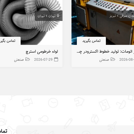
یجان شرقی
تبریز
تهران
تهران
تماس بگیرید
تماس بگیری
«تبریز اتومات: تولید خطوط اکسترودر چندمنظوره؛ از مقاطع PVC تا روکش‌های صنعتی»
لوله خرطومی استرچ
2026-08
صنعتی
2026-07-29
صنعتی
تماس