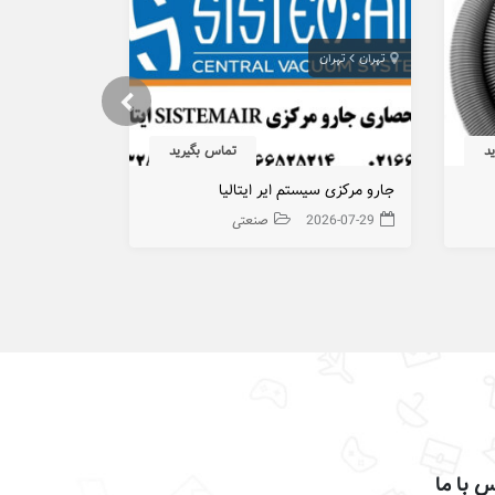
تهران
تهران
البرز
کمال ش
د
تماس بگیرید
جارو مرکزی سیستم ایر ایتالیا
هیدروسیکلون 
2026-07-29
صنعتی
026-07-22
 با ما