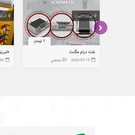
تهران
تهران
آذربا
1 تومان
بلت درام مگنت
2026-07-13
صنعتی
-06