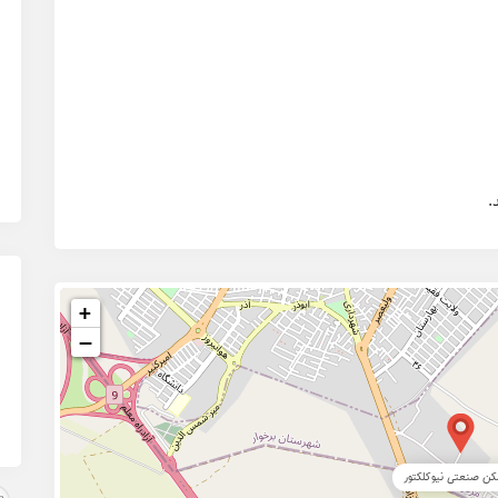

+
−
آبگرمکن صنعتی نیوک