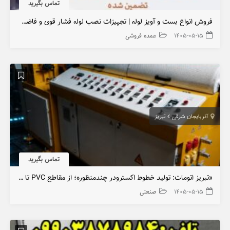
تماس بگیرید
فروش انواع بست و آویز لوله | تجهیزات نصب لوله فشار قوی و فاضلابی | بازرگانی پورمرادی
۱۴۰۵-۰۵-۱۵
عمده فروشی
آذربایجان شرقی
تبریز
تماس بگیرید
«تبریز اتومات: تولید خطوط اکسترودر چندمنظوره؛ از مقاطع PVC تا روکش‌های صنعتی»
۱۴۰۵-۰۵-۱۵
صنعتی