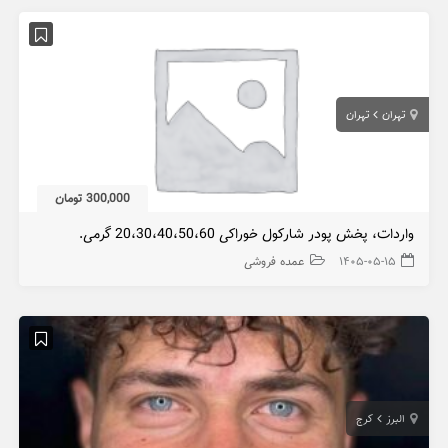
تهران
تهران
300,000 تومان
واردات، پخش پودر شارکول خوراکی 20،30،40،50،60 گرمی.
۱۴۰۵-۰۵-۱۵
عمده فروشی
البرز
کرج