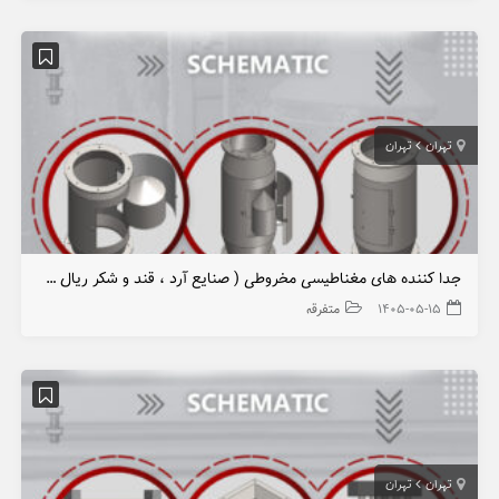
تهران
تهران
جدا کننده های مغناطیسی مخروطی ( صنایع آرد ، قند و شکر ریال خوراک دام و طیور ،غذایی ،شیمیایی )
۱۴۰۵-۰۵-۱۵
متفرقه
تهران
تهران