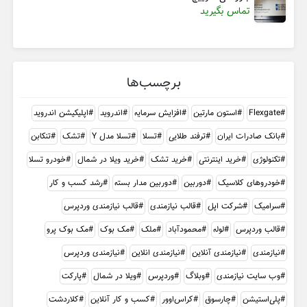
تماس بگیرید
برچسب‌ها
Flexgate
استون مارتین
افزایش سرمایه
اندروید
اپلیکیشن اندروید
بانک صادرات ایران
ترفند طلایی
تسلا
تسلا مدل Y
تشک
تنکابن
تکنولوژی
خرید اینترنتی
خرید تشک
خرید ویلا در شمال
خودرو تسلا
خودروهای کلاسیک
دوربین
دوربین مدار بسته
رشد کسب و کار
سرامیک
شرکت اپل
قالب نیازمندی
قالب نیازمندی وردپرس
قالب وردپرس
لوله
محمودآباد
ملک
مک بوک
مک بوک پرو
نیازمندی
نیازمندی آنلاین
نیازمندی انلاین
نیازمندی وردپرس
وب سایت نیازمندی
وبلاگ
وردپرس
ویلا در شمال
پارکت
پلی‌استیشن
چارسوق
کراس‌اوور
کسب و کار آنلاین
کلاردشت