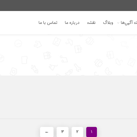
 آگهی‌ها
وبلاگ
نقشه
درباره ما
تماس با ما
←
۳
۲
۱